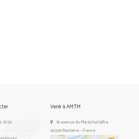
cter
Venir à AMTM
4 78 59
81 avenue du Maréchal Joffre,
92000 Nanterre – France
@amtm.org