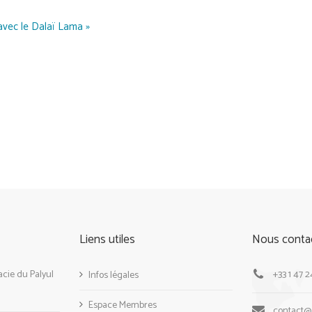
avec le Dalaï Lama »
Liens utiles
Nous conta
cie du Palyul
+33 1 47 2
Infos légales
Espace Membres
contact