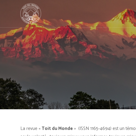
La revue «
Toit du Monde
»
(ISSN 1165-4694)
est un témoi