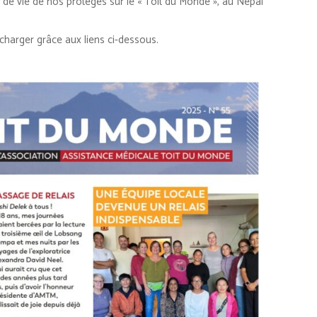
s de vie de nos protégés sur le « Toit du Monde », au Népal
harger grâce aux liens ci-dessous.