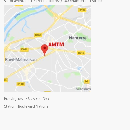
81 avenue du Maréchal Joffre, 92000 Nanterre – France
Bus : lignes 258, 259 ou N53.
Station : Boulevard National