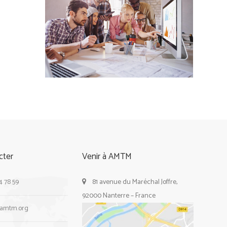
cter
Venir à AMTM
4 78 59
81 avenue du Maréchal Joffre,
92000 Nanterre – France
@amtm.org