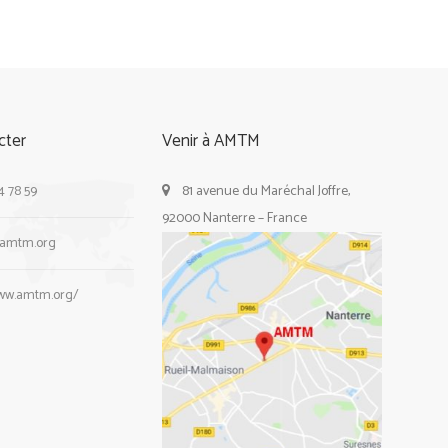
cter
Venir à AMTM
4 78 59
81 avenue du Maréchal Joffre,
92000 Nanterre – France
@amtm.org
www.amtm.org/