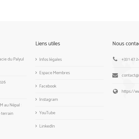
Liens utiles
Nous conta
cie du Palyul
+33 1 47 2
Infos légales
Espace Membres
contact
026
Facebook
https://
Instagram
M au Népal :
YouTube
e terrain
LinkedIn