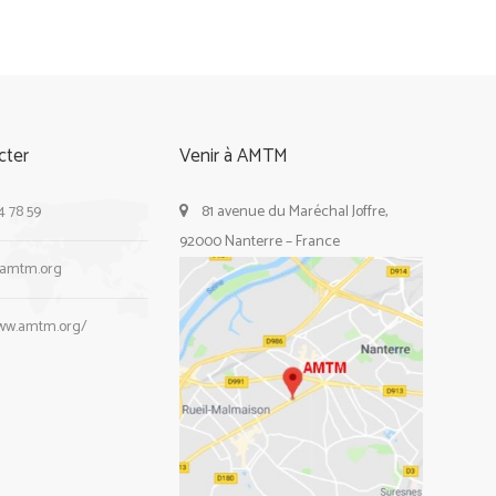
cter
Venir à AMTM
4 78 59
81 avenue du Maréchal Joffre,
92000 Nanterre – France
@amtm.org
www.amtm.org/