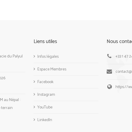
Liens utiles
Nous conta
cie du Palyul
+33 1 47 2
Infos légales
Espace Membres
contact
026
Facebook
https://
Instagram
M au Népal :
YouTube
e terrain
LinkedIn